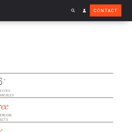
CONTACT
6
+
RCICES
PONIBLES
ree
REMIERS
TUITS
y