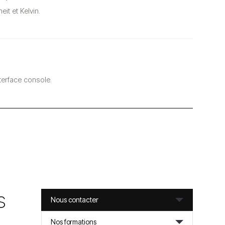
it et Kelvin.
terface console.
s
Nous contacter
Nos formations