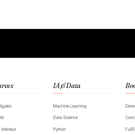
urces
IA & Data
Bo
légales
Machine Learning
Déve
ité
Data Science
Conc
intérieur
Python
Full