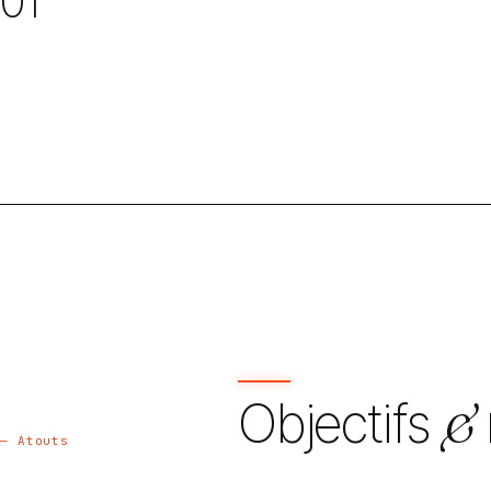
01
Objectifs
&
— Atouts