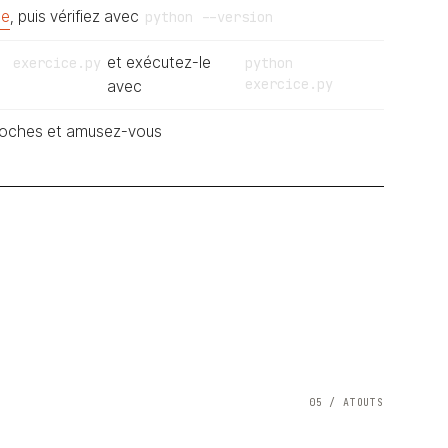
le
, puis vérifiez avec
python --version
et exécutez-le
exercice.py
python
exercice.py
avec
proches et amusez-vous
05 / ATOUTS