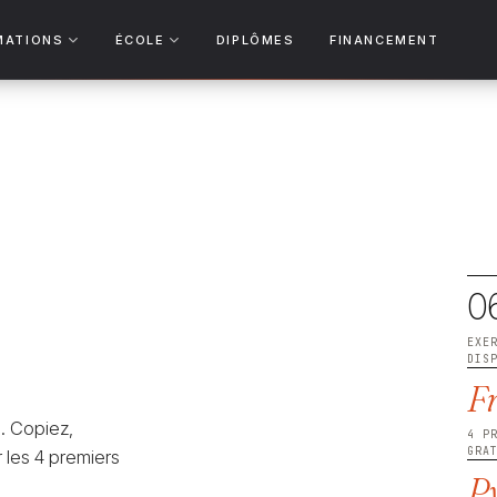
MATIONS
ÉCOLE
DIPLÔMES
FINANCEMENT
0
EXE
DIS
F
. Copiez,
4 P
GRA
 les 4 premiers
P