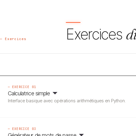
Exercices
d
— Exercices
— EXERCICE 01
Calculatrice simple
Interface basique avec opérations arithmétiques en Python.
— EXERCICE 03
Générateur de mots de passe