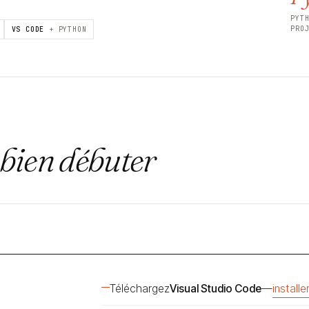
PYT
PRO
VS CODE
+ PYTHON
bien débuter
Téléchargez
Visual Studio Code
—
install