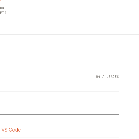
HON
JETS
04 / USAGES
er VS Code