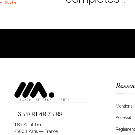
— Suite
Resso
SCHOOL OF TECH · PARIS
Mentions 
+33 9 81 48 73 88
Accessibil
1 Bd Saint-Denis
Règlement 
75003 Paris — France