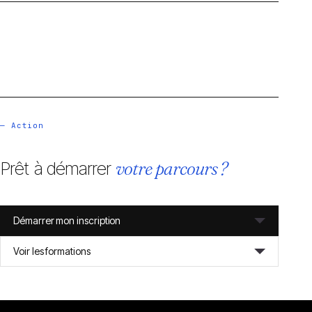
inscrire définitivement à une formation avant d'avoir
Notre objectif est de maximiser vos chances d'obtenir
reçu la notification d'acceptation de France Travail. Si
le financement. N'hésitez pas à nous solliciter pour
vous vous inscrivez avant et que le financement est
toute question.
refusé, vous devrez payer la formation de votre poche.
Attendez la validation officielle du comité avant toute
confirmation d'inscription avec 2iia.
— Action
Prêt à démarrer
votre parcours ?
Démarrer mon inscription
Voir les formations