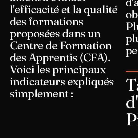
d'
l'efficacité et la qualité
ob
des formations
Pl
proposées dans un
pl
Centre de Formation
pe
des Apprentis (CFA).
Voici les principaux
T
indicateurs expliqués
simplement :
d
P