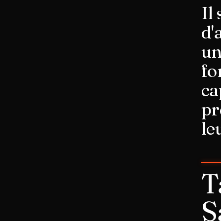
Il
d'
un
fo
ca
pr
le
T
S