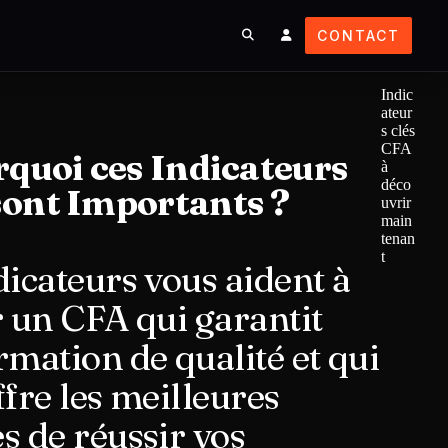
CONTACT
Indic
ateur
s clés
CFA
quoi ces Indicateurs
à
déco
sont Importants ?
uvrir
main
tenan
t
dicateurs vous aident à
r un CFA qui garantit
rmation de qualité et qui
ffre les meilleures
s de réussir vos