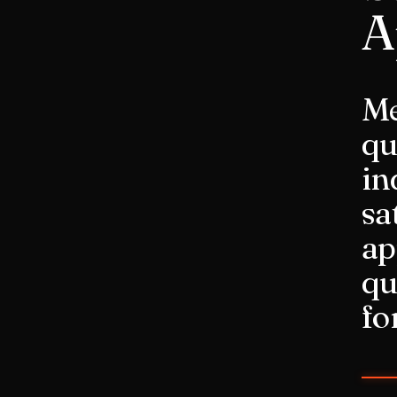
A
Me
qu
in
sa
ap
qu
fo