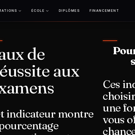
MATIONS
ÉCOLE
DIPLÔMES
FINANCEMENT
aux de
Pour
éussite aux
xamens
Ces in
choisi
une fo
t indicateur montre
vous o
 pourcentage
chance