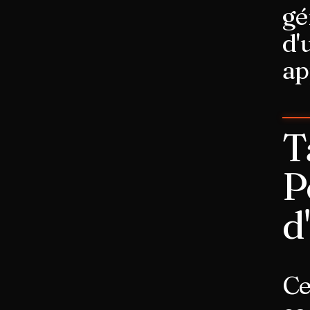
gé
d'
ap
T
P
d
Ce