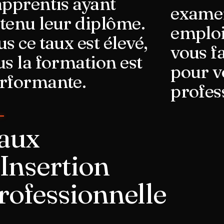
apprentis ayant
examen
tenu leur diplôme.
emploi
us ce taux est élevé,
vous fa
us la formation est
pour v
rformante.
profes
aux
'Insertion
rofessionnelle