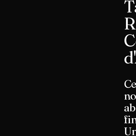
T
R
C
d
Ce
no
ab
fi
Un