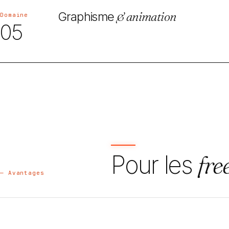
Graphisme
& animation
Domaine
05
Pour les
fre
— Avantages