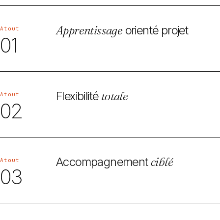
Apprentissage
orienté projet
Atout
01
Flexibilité
totale
Atout
02
Accompagnement
ciblé
Atout
03