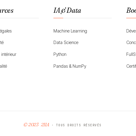
urces
IA & Data
Bo
légales
Machine Learning
Déve
ité
Data Science
Conc
intérieur
Python
Full
lité
Pandas & NumPy
Certi
© 2023
2IIA
· TOUS DROITS RÉSERVÉS