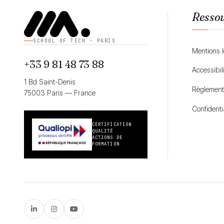
Resso
SCHOOL OF TECH · PARIS
Mentions 
+33 9 81 48 73 88
Accessibil
1 Bd Saint-Denis
Règlement 
75003 Paris — France
Confidentia
CERTIFICATION
QUALITÉ
ACTIONS DE
FORMATION