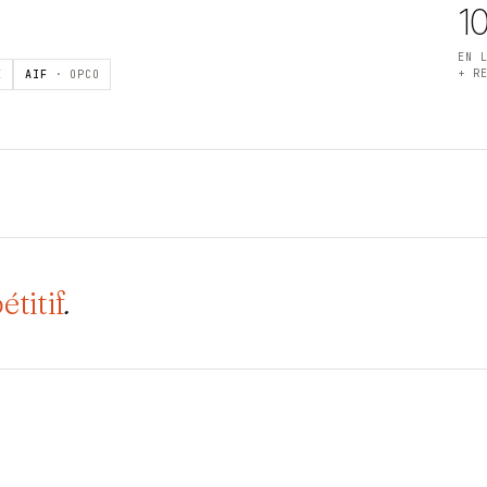
1
EN 
+ R
E
AIF
· OPCO
titif
.