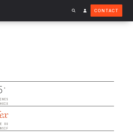
CONTACT
5
+
AINES
CHOIX
lex
RE OU
ENSIF