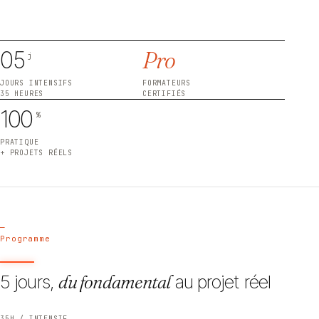
05
Pro
j
JOURS INTENSIFS
FORMATEURS
35 HEURES
CERTIFIÉS
100
%
PRATIQUE
+ PROJETS RÉELS
—
Programme
5 jours,
du fondamental
au projet réel
35H / INTENSIF