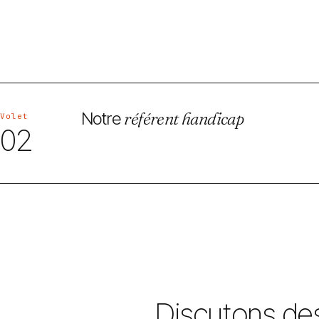
Notre
référent handicap
Volet
02
Discutons de