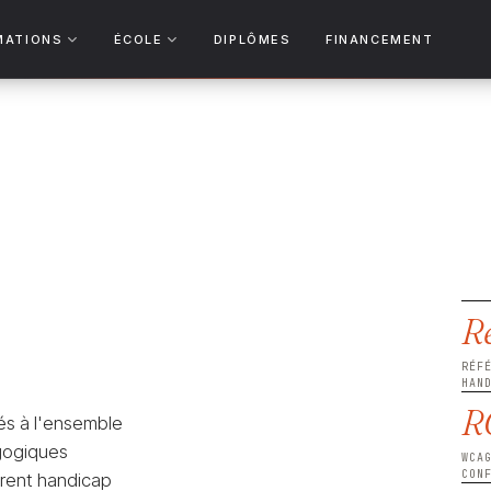
MATIONS
ÉCOLE
DIPLÔMES
FINANCEMENT
É
R
RÉF
HAN
R
s à l'ensemble
gogiques
WCA
CON
rent handicap