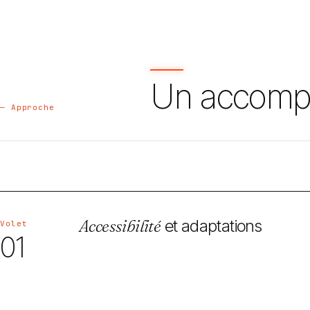
Un accom
— Approche
Accessibilité
et adaptations
Volet
01