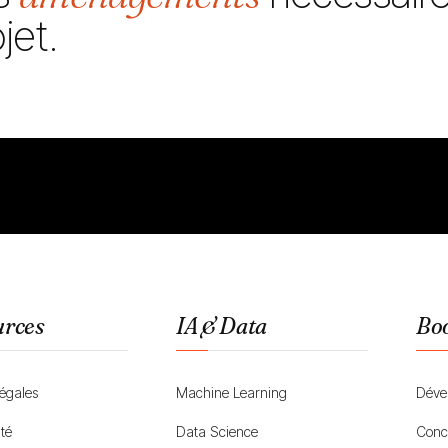
jet.
urces
IA & Data
Bo
légales
Machine Learning
Déve
ité
Data Science
Conc