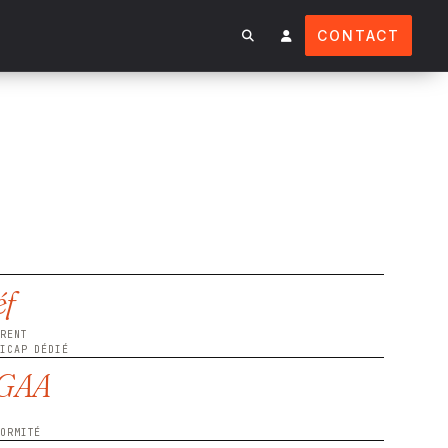
CONTACT
éf
ÉRENT
DICAP DÉDIÉ
GAA
G
FORMITÉ