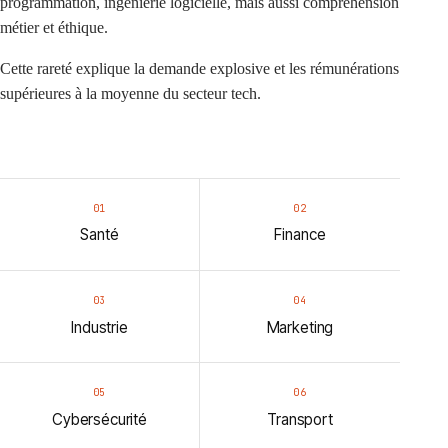
programmation, ingénierie logicielle, mais aussi compréhension
métier et éthique.
Cette rareté explique la demande explosive et les rémunérations
supérieures à la moyenne du secteur tech.
01
02
Santé
Finance
03
04
Industrie
Marketing
05
06
Cybersécurité
Transport