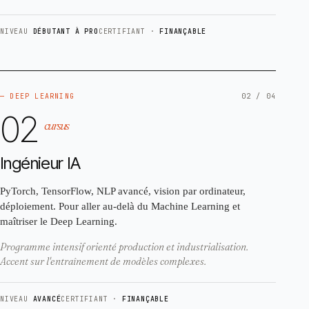
NIVEAU
DÉBUTANT À PRO
CERTIFIANT ·
FINANÇABLE
— DEEP LEARNING
02 / 04
02
cursus
Ingénieur IA
PyTorch, TensorFlow, NLP avancé, vision par ordinateur,
déploiement. Pour aller au-delà du Machine Learning et
maîtriser le Deep Learning.
Programme intensif orienté production et industrialisation.
Accent sur l'entraînement de modèles complexes.
NIVEAU
AVANCÉ
CERTIFIANT ·
FINANÇABLE