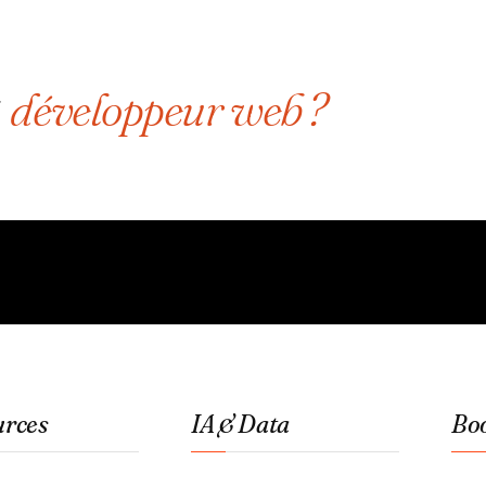
développeur web ?
r
urces
IA & Data
Bo