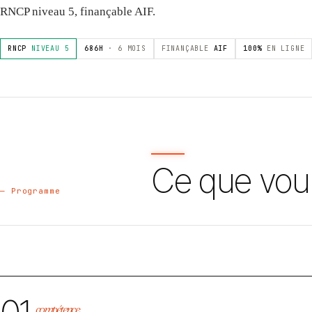
RNCP niveau 5, finançable AIF.
RNCP
NIVEAU 5
686H
· 6 MOIS
FINANÇABLE
AIF
100%
EN LIGNE
Ce que vou
— Programme
compétence