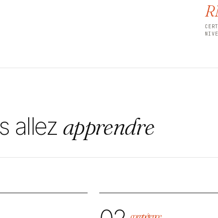
R
CER
NIV
s allez
apprendre
compétence