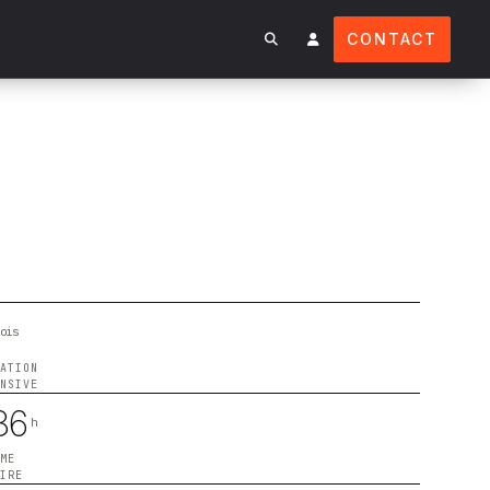
CONTACT
ois
MATION
ENSIVE
86
h
UME
AIRE