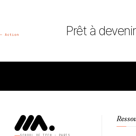
Prêt à deveni
— Action
Resso
SCHOOL OF TECH · PARIS