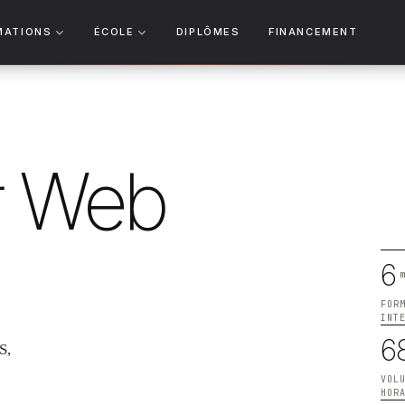
MATIONS
ÉCOLE
DIPLÔMES
FINANCEMENT
r Web
6
m
FOR
INT
6
S,
VOL
HOR